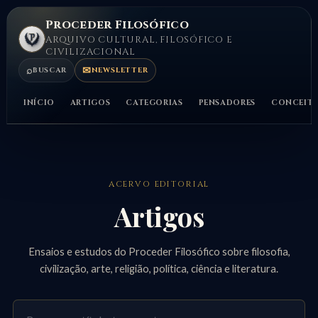
Proceder Filosófico
ARQUIVO CULTURAL, FILOSÓFICO E
CIVILIZACIONAL
⌕
✉
BUSCAR
NEWSLETTER
INÍCIO
ARTIGOS
CATEGORIAS
PENSADORES
CONCEIT
ACERVO EDITORIAL
Artigos
Ensaios e estudos do Proceder Filosófico sobre filosofia,
civilização, arte, religião, política, ciência e literatura.