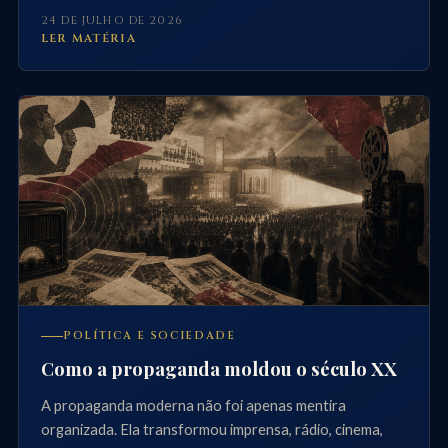
repensar a fronteira entre organismo, célula e forma
24 DE JULHO DE 2026
viva.
LER MATÉRIA
POLÍTICA E SOCIEDADE
Como a propaganda moldou o século XX
A propaganda moderna não foi apenas mentira
organizada. Ela transformou imprensa, rádio, cinema,