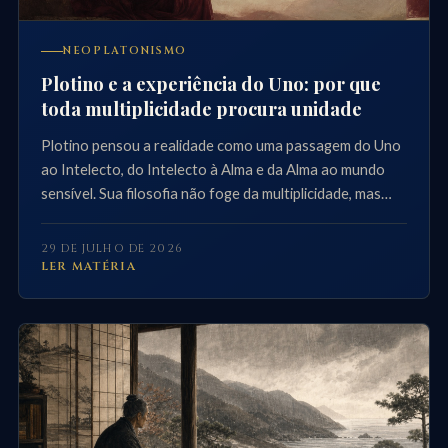
NEOPLATONISMO
Plotino e a experiência do Uno: por que
toda multiplicidade procura unidade
Plotino pensou a realidade como uma passagem do Uno
ao Intelecto, do Intelecto à Alma e da Alma ao mundo
sensível. Sua filosofia não foge da multiplicidade, mas
pergunta por que tudo o que é múltiplo parece buscar
uma unidade mais alta.
29 DE JULHO DE 2026
LER MATÉRIA