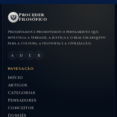
Proceder
Filosófico
Preservamos e promovemos o pensamento que
investiga a verdade, a justiça e o bem. Um arquivo
para a cultura, a filosofia e a civilização.
A
D
E
B
NAVEGAÇÃO
Início
Artigos
Categorias
Pensadores
Conceitos
Dossiês