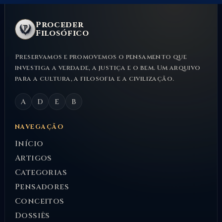
Proceder
Filosófico
Preservamos e promovemos o pensamento que
investiga a verdade, a justiça e o bem. Um arquivo
para a cultura, a filosofia e a civilização.
A
D
E
B
NAVEGAÇÃO
Início
Artigos
Categorias
Pensadores
Conceitos
Dossiês