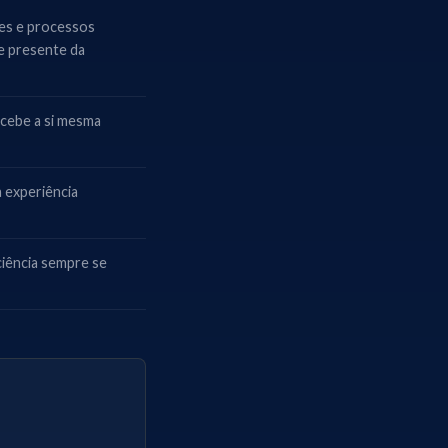
es e processos
 e presente da
rcebe a si mesma
a experiência
ciência sempre se