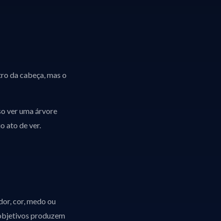
tro da cabeça, mas o
sso ver uma árvore
o ato de ver.
dor, cor, medo ou
 objetivos produzem