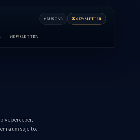
⌕
✉
BUSCAR
NEWSLETTER
S
NEWSLETTER
volve perceber,
cem a um sujeito.