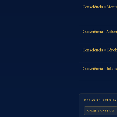
Consciência × Ment
Consciência × Autoc
Consciência × Cére
Consciência × Inten
OBRAS RELACIONA
CRIME E CASTIGO