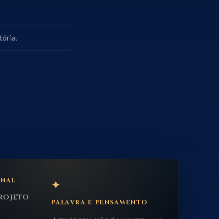
ória.
ONAL
✦
rojeto
PALAVRA E PENSAMENTO
e