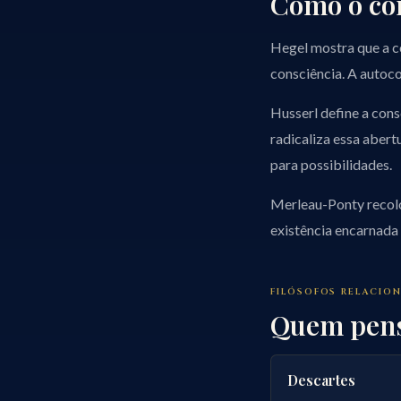
Como o con
Hegel mostra que a c
consciência. A autoco
Husserl define a cons
radicaliza essa abert
para possibilidades.
Merleau-Ponty recol
existência encarnada
FILÓSOFOS RELACIO
Quem pens
Descartes