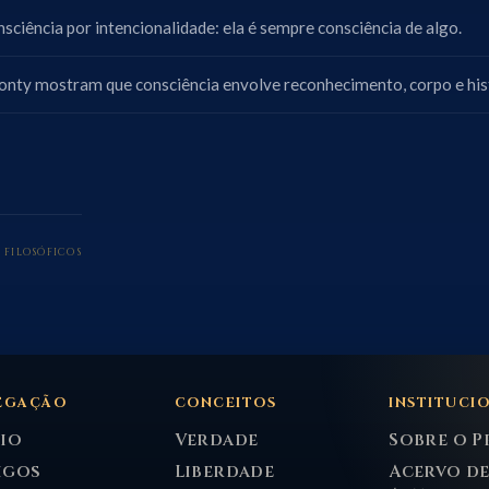
nsciência por intencionalidade: ela é sempre consciência de algo.
nty mostram que consciência envolve reconhecimento, corpo e hist
 FILOSÓFICOS
EGAÇÃO
CONCEITOS
INSTITUCI
cio
Verdade
Sobre o P
igos
Liberdade
Acervo d