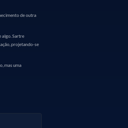
hecimento de outra
 algo. Sartre
ixação, projetando-se
po, mas uma