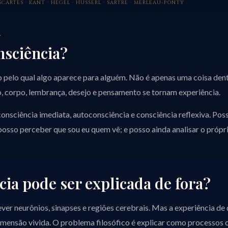
CARTES · KANT · HEGEL · HUSSERL · SARTRE · MERLEAU-PONTY
L
nsciência?
o pelo qual algo aparece para alguém. Não é apenas uma coisa den
 corpo, lembrança, desejo e pensamento se tornam experiência.
 consciência imediata, autoconsciência e consciência reflexiva. Po
sso perceber que sou eu quem vê; e posso ainda analisar o própri
cia pode ser explicada de fora?
ver neurônios, sinapses e regiões cerebrais. Mas a experiência de 
imensão vivida. O problema filosófico é explicar como processos