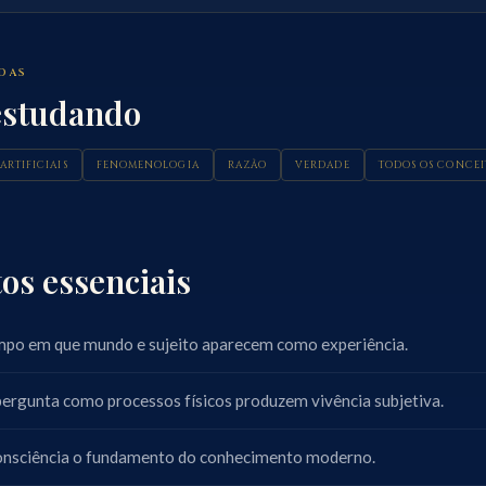
ADAS
estudando
ARTIFICIAIS
FENOMENOLOGIA
RAZÃO
VERDADE
TODOS OS CONCEI
os essenciais
mpo em que mundo e sujeito aparecem como experiência.
 pergunta como processos físicos produzem vivência subjetiva.
consciência o fundamento do conhecimento moderno.