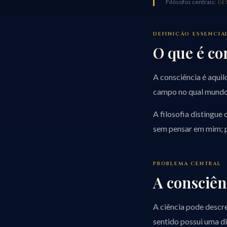
Filósofos centrais:
DES
DEFINIÇÃO ESSENCIA
O que é co
A consciência é aquil
campo no qual mundo,
A filosofia distingue
sem pensar em mim; po
PROBLEMA CENTRAL
A consciên
A ciência pode descre
sentido possui uma d