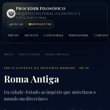
Proceder Filosófico
ARQUIVO CULTURAL, FILOSÓFICO E
CIVILIZACIONAL
⌕
✉
BUSCAR
NEWSLETTER
INÍCIO
ARTIGOS
CATEGORIAS
PENSADORES
CONCEIT
INÍCIO
›
ENCICLOPÉDIA
›
ROMA ANTIGA
ENCICLOPÉDIA DA HISTÓRIA HUMANA · 08/10
Roma Antiga
Da cidade-Estado ao império que sintetizou o
mundo mediterrâneo