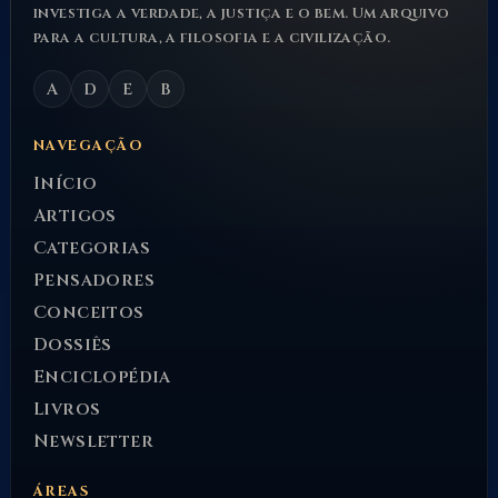
investiga a verdade, a justiça e o bem. Um arquivo
para a cultura, a filosofia e a civilização.
A
D
E
B
NAVEGAÇÃO
Início
Artigos
Categorias
Pensadores
Conceitos
Dossiês
Enciclopédia
Livros
Newsletter
ÁREAS